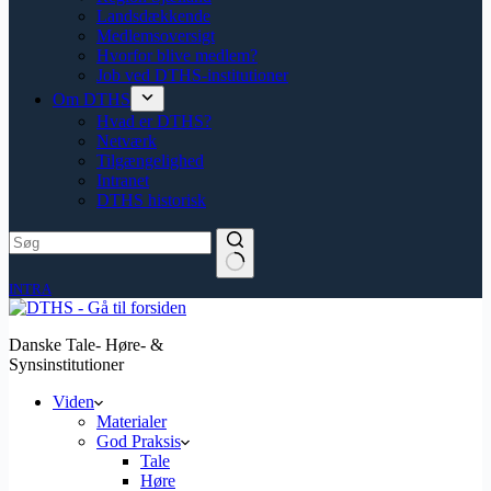
Landsdækkende
Medlemsoversigt
Hvorfor blive medlem?
Job ved DTHS-institutioner
Om DTHS
Hvad er DTHS?
Netværk
Tilgængelighed
Intranet
DTHS historisk
INTRA
Danske Tale- Høre- &
Synsinstitutioner
Viden
Materialer
God Praksis
Tale
Høre