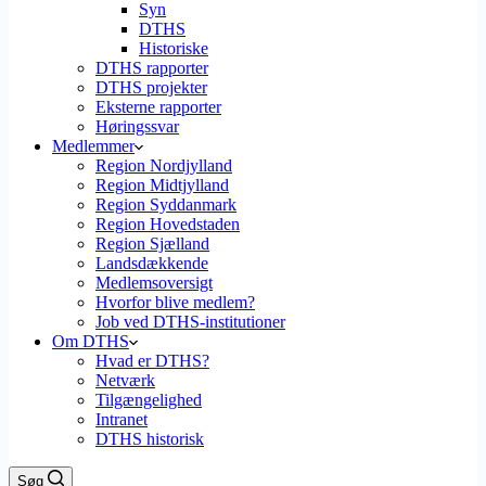
Syn
DTHS
Historiske
DTHS rapporter
DTHS projekter
Eksterne rapporter
Høringssvar
Medlemmer
Region Nordjylland
Region Midtjylland
Region Syddanmark
Region Hovedstaden
Region Sjælland
Landsdækkende
Medlemsoversigt
Hvorfor blive medlem?
Job ved DTHS-institutioner
Om DTHS
Hvad er DTHS?
Netværk
Tilgængelighed
Intranet
DTHS historisk
Søg