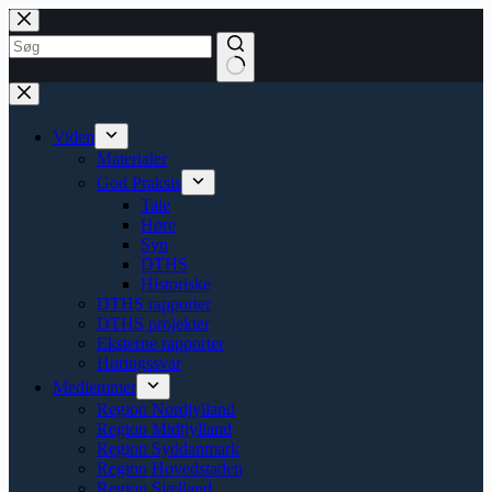
Spring
til
indhold
på
Ingen
siden
resultater
Viden
Materialer
God Praksis
Tale
Høre
Syn
DTHS
Historiske
DTHS rapporter
DTHS projekter
Eksterne rapporter
Høringssvar
Medlemmer
Region Nordjylland
Region Midtjylland
Region Syddanmark
Region Hovedstaden
Region Sjælland