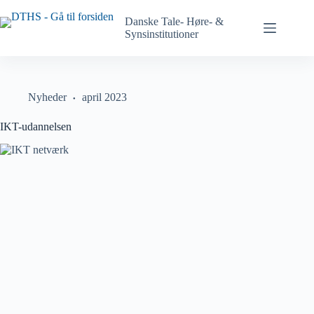
Spring
til
Danske Tale- Høre- &
indhold
Synsinstitutioner
på
siden
Nyheder
april 2023
IKT-udannelsen