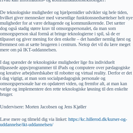
De teknologiske muligheder og hjælpemidler udvikler sig hele tiden,
hvilket giver mennesker med væsentlige funktionsnedsættelser helt nye
muligheder for at være deltagende og kommunikerende. Det sætter
dog også stadig større krav til omsorgspersonalet, da man som
omsorgsperson skal formå at bringe teknologierne i spil, så de er
tilpasset og giver mening for den enkelte – det handler nemlig først og
fremmest om at sætte brugeren i centrum. Netop det vil du lære meget
mere om på IKT-uddannelsen.
I dag spænder de teknologiske muligheder lige fra individuelt
tilpassede apps/programmer til iPads og computere over pædagogiske
og kreative arbejdsredskaber til robotter og virtual reality. Derfor er det
i dag vigtigt, at man som socialpædagogisk personale og
omsorgspersonale har en opdateret viden, og fremfor alt, at man kan
vælge og implementere den rette teknologiske løsning til den enkelte
bruger.
Undervisere: Morten Jacobsen og Jens Kjøller
Læse mere og tilmeld dig via linket:
https://kc.hillerod.dk/kurser-og-
uddannelse/ikt-uddannelsen/