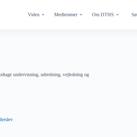
Viden
Medlemmer
Om DTHS
Sø
dtage undervisning, udredning, vejledning og
derslev