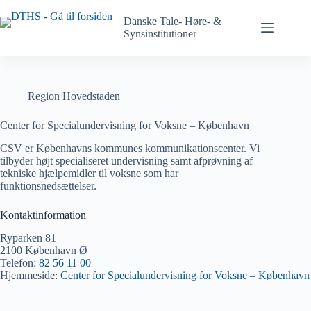
Spring
til
Danske Tale- Høre- &
indhold
Synsinstitutioner
på
siden
Region Hovedstaden
Center for Specialundervisning for Voksne – København
CSV er Københavns kommunes kommunikationscenter. Vi
tilbyder højt specialiseret undervisning samt afprøvning af
tekniske hjælpemidler til voksne som har
funktionsnedsættelser.
Kontaktinformation
Ryparken 81
2100 København Ø
Telefon:
82 56 11 00
Hjemmeside:
Center for Specialundervisning for Voksne – København