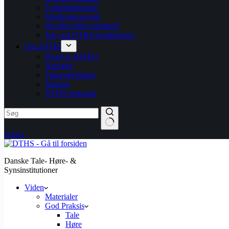
Landsdækkende
Medlemsoversigt
Hvorfor blive medlem?
Job ved DTHS-institutioner
Om DTHS
Hvad er DTHS?
Netværk
Tilgængelighed
Intranet
DTHS historisk
INTRA
Danske Tale- Høre- &
Synsinstitutioner
Viden
Materialer
God Praksis
Tale
Høre