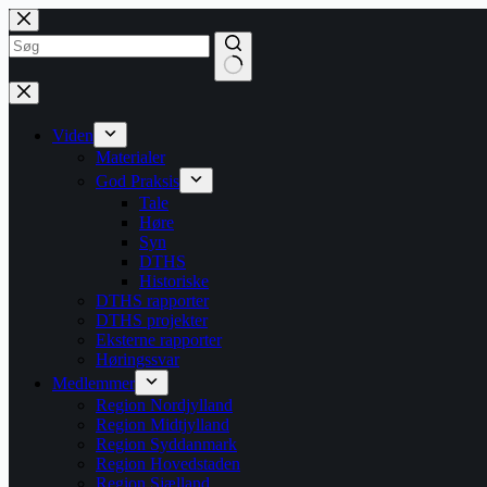
Spring
til
indhold
på
Ingen
siden
resultater
Viden
Materialer
God Praksis
Tale
Høre
Syn
DTHS
Historiske
DTHS rapporter
DTHS projekter
Eksterne rapporter
Høringssvar
Medlemmer
Region Nordjylland
Region Midtjylland
Region Syddanmark
Region Hovedstaden
Region Sjælland