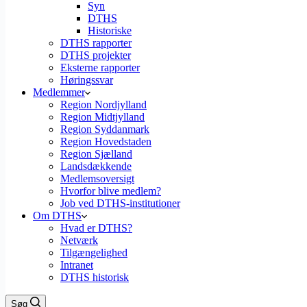
Syn
DTHS
Historiske
DTHS rapporter
DTHS projekter
Eksterne rapporter
Høringssvar
Medlemmer
Region Nordjylland
Region Midtjylland
Region Syddanmark
Region Hovedstaden
Region Sjælland
Landsdækkende
Medlemsoversigt
Hvorfor blive medlem?
Job ved DTHS-institutioner
Om DTHS
Hvad er DTHS?
Netværk
Tilgængelighed
Intranet
DTHS historisk
Søg