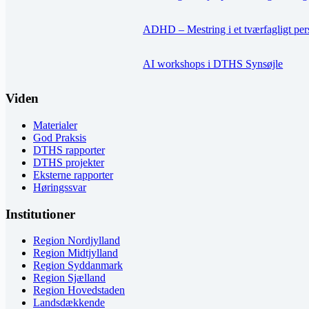
ADHD – Mestring i et tværfagligt per
AI workshops i DTHS Synsøjle
Viden
Materialer
God Praksis
DTHS rapporter
DTHS projekter
Eksterne rapporter
Høringssvar
Institutioner
Region Nordjylland
Region Midtjylland
Region Syddanmark
Region Sjælland
Region Hovedstaden
Landsdækkende