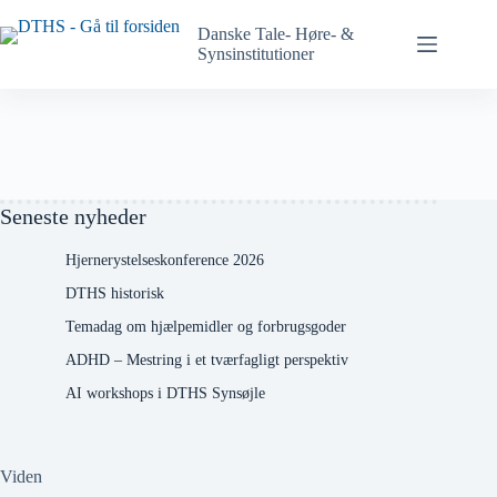
Spring
til
Danske Tale- Høre- &
indhold
Synsinstitutioner
på
siden
Seneste nyheder
Hjernerystelseskonference 2026
DTHS historisk
Temadag om hjælpemidler og forbrugsgoder
ADHD – Mestring i et tværfagligt perspektiv
AI workshops i DTHS Synsøjle
Viden