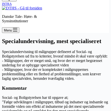
INTRA
Danske Tale- Høre- &
Synsinstitutioner
Menu
Specialundervisning, mest specialiseret
Specialundervisning til målgrupper defineret af Social- og
Boligstyrelsen ud fra to kriterier, hvoraf mindst ét skal være opfyldt:
- Målgrupper, der er meget små, og hvor der er meget begrænset
underlag for at opbygge specialiseret viden
- Målgrupper, hvor der er kompleksitet i målgruppernes
problemstilling eller en flerhed af problemstillinger, som kræver
faglig specialviden, herunder tværfaglig viden.
Kommentar
Social- og Boligstyrelsen har til opgave at;
”Følge udviklingen i målgrupper, tilbud og indsatser og indsamle og
formidle viden om effekt af indsatserne på det mest specialiserede
socialområde og på området for den mest specialiserede