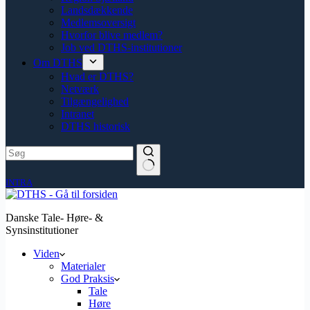
Landsdækkende
Medlemsoversigt
Hvorfor blive medlem?
Job ved DTHS-institutioner
Om DTHS
Hvad er DTHS?
Netværk
Tilgængelighed
Intranet
DTHS historisk
INTRA
Danske Tale- Høre- &
Synsinstitutioner
Viden
Materialer
God Praksis
Tale
Høre