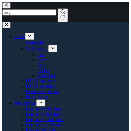
Spring
til
indhold
på
Ingen
siden
resultater
Viden
Materialer
God Praksis
Tale
Høre
Syn
DTHS
Historiske
DTHS rapporter
DTHS projekter
Eksterne rapporter
Høringssvar
Medlemmer
Region Nordjylland
Region Midtjylland
Region Syddanmark
Region Hovedstaden
Region Sjælland