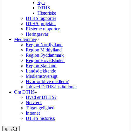
Syn
DTHS
Historiske
DTHS rapporter
DTHS projekter
Eksterne rapporter
Høringssvar
Medlemmer
Region Nordjylland
Region Midtjylland
Region Syddanmark
Region Hovedstaden
Region Sjælland
Landsdækkende
Medlemsoversigt
Hvorfor blive medlem?
Job ved DTHS-institutioner
Om DTHS
Hvad er DTHS?
Netværk
Tilgængelighed
Intranet
DTHS historisk
Søg