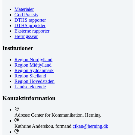
Materialer
God Praksis
DTHS rapporter
DTHS projekter
Eksterne rapporter
Høringssvar
Institutioner
Region Nordjylland
Region Midtjylland
Region Syddanmark
Region Sjælland
Region Hovedstaden
Landsdækkende
Kontaktinformation
Adresse
Center for Kommunikation, Herning
Kathrine Anderskou, formand
cfkan@herning.dk