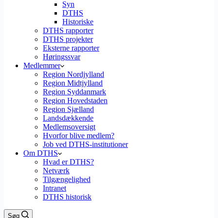
Syn
DTHS
Historiske
DTHS rapporter
DTHS projekter
Eksterne rapporter
Høringssvar
Medlemmer
Region Nordjylland
Region Midtjylland
Region Syddanmark
Region Hovedstaden
Region Sjælland
Landsdækkende
Medlemsoversigt
Hvorfor blive medlem?
Job ved DTHS-institutioner
Om DTHS
Hvad er DTHS?
Netværk
Tilgængelighed
Intranet
DTHS historisk
Søg