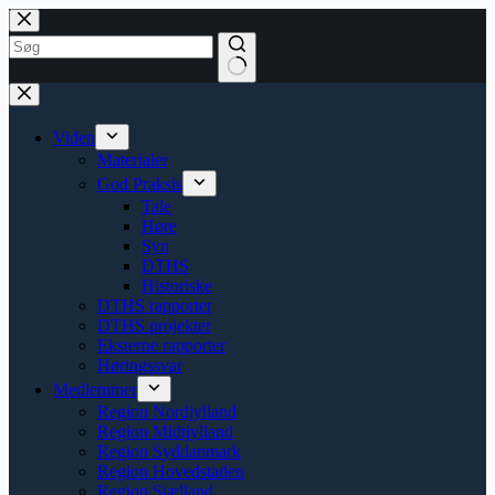
Spring
til
indhold
på
Ingen
siden
resultater
Viden
Materialer
God Praksis
Tale
Høre
Syn
DTHS
Historiske
DTHS rapporter
DTHS projekter
Eksterne rapporter
Høringssvar
Medlemmer
Region Nordjylland
Region Midtjylland
Region Syddanmark
Region Hovedstaden
Region Sjælland