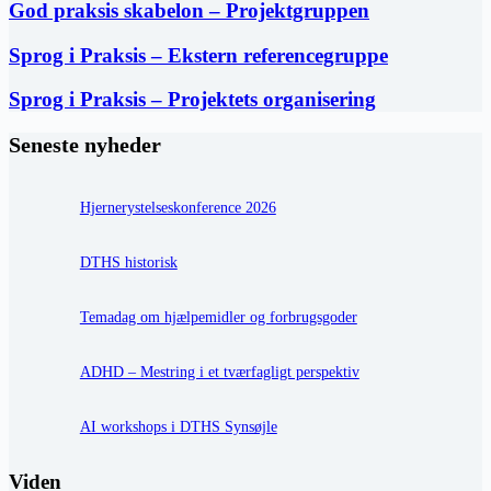
God praksis skabelon – Projektgruppen
Sprog i Praksis – Ekstern referencegruppe
Sprog i Praksis – Projektets organisering
Seneste nyheder
Hjernerystelseskonference 2026
DTHS historisk
Temadag om hjælpemidler og forbrugsgoder
ADHD – Mestring i et tværfagligt perspektiv
AI workshops i DTHS Synsøjle
Viden