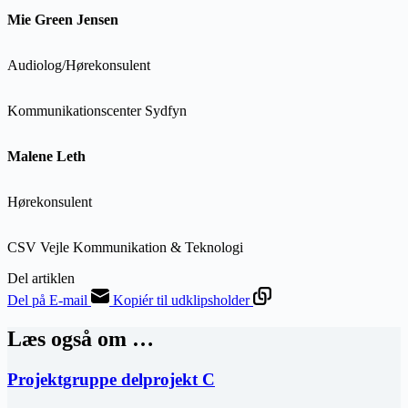
Mie Green Jensen
Audiolog/Hørekonsulent
Kommunikationscenter Sydfyn
Malene Leth
Hørekonsulent
CSV Vejle Kommunikation & Teknologi
Del artiklen
Del på E-mail
Kopiér til udklipsholder
Læs også om …
Projektgruppe delprojekt C