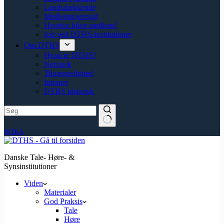
Landsdækkende
Medlemsoversigt
Hvorfor blive medlem?
Job ved DTHS-institutioner
Om DTHS
Hvad er DTHS?
Netværk
Tilgængelighed
Intranet
DTHS historisk
INTRA
Danske Tale- Høre- &
Synsinstitutioner
Viden
Materialer
God Praksis
Tale
Høre