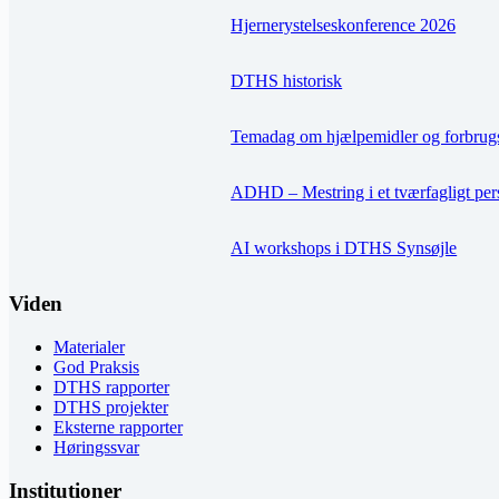
Hjernerystelseskonference 2026
DTHS historisk
Temadag om hjælpemidler og forbrug
ADHD – Mestring i et tværfagligt per
AI workshops i DTHS Synsøjle
Viden
Materialer
God Praksis
DTHS rapporter
DTHS projekter
Eksterne rapporter
Høringssvar
Institutioner