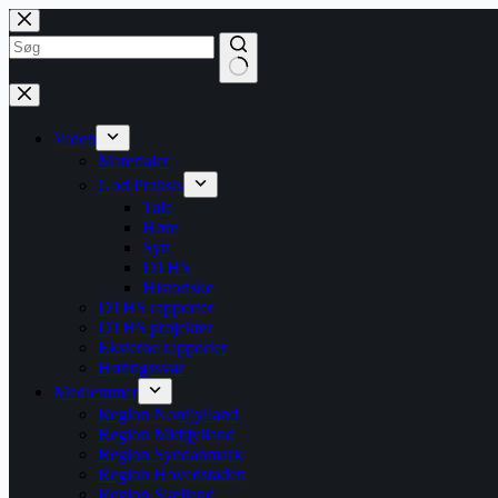
Spring
til
indhold
på
Ingen
siden
resultater
Viden
Materialer
God Praksis
Tale
Høre
Syn
DTHS
Historiske
DTHS rapporter
DTHS projekter
Eksterne rapporter
Høringssvar
Medlemmer
Region Nordjylland
Region Midtjylland
Region Syddanmark
Region Hovedstaden
Region Sjælland