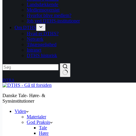
Landsdækkende
Medlemsoversigt
Hvorfor blive medlem?
Job ved DTHS-institutioner
Om DTHS
Hvad er DTHS?
Netværk
Tilgængelighed
Intranet
DTHS historisk
INTRA
Danske Tale- Høre- &
Synsinstitutioner
Viden
Materialer
God Praksis
Tale
Høre