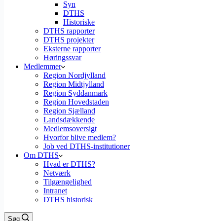
Syn
DTHS
Historiske
DTHS rapporter
DTHS projekter
Eksterne rapporter
Høringssvar
Medlemmer
Region Nordjylland
Region Midtjylland
Region Syddanmark
Region Hovedstaden
Region Sjælland
Landsdækkende
Medlemsoversigt
Hvorfor blive medlem?
Job ved DTHS-institutioner
Om DTHS
Hvad er DTHS?
Netværk
Tilgængelighed
Intranet
DTHS historisk
Søg