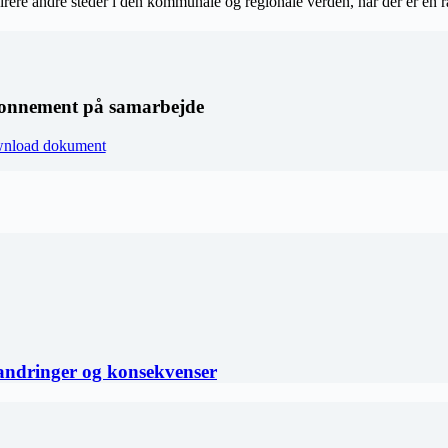
pirere andre steder i den kommunale og regionale verden, når der er en 
onnement på samarbejde
nload dokument
andringer og konsekvenser