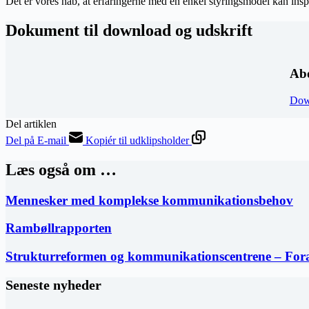
Det er vores håb, at erfaringerne med en enkel styringsmodel kan ins
Dokument til download og udskrift
Ab
Dow
Del artiklen
Del på E-mail
Kopiér til udklipsholder
Læs også om …
Mennesker med komplekse kommunikationsbehov
Rambøllrapporten
Strukturreformen og kommunikationscentrene – For
Seneste nyheder