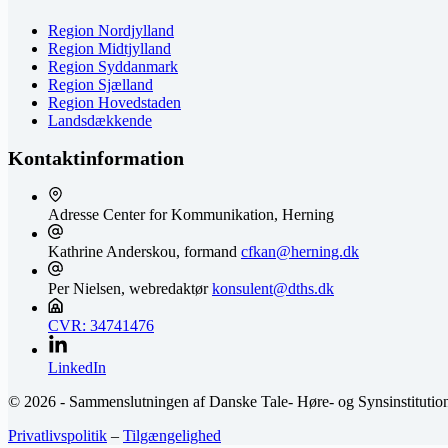
Region Nordjylland
Region Midtjylland
Region Syddanmark
Region Sjælland
Region Hovedstaden
Landsdækkende
Kontaktinformation
Adresse
Center for Kommunikation, Herning
Kathrine Anderskou, formand
cfkan@herning.dk
Per Nielsen, webredaktør
konsulent@dths.dk
CVR: 34741476
LinkedIn
© 2026 - Sammenslutningen af Danske Tale- Høre- og Synsinstitutio
Privatlivspolitik
–
Tilgængelighed