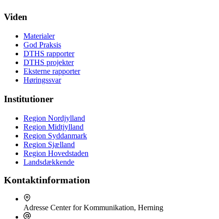
Viden
Materialer
God Praksis
DTHS rapporter
DTHS projekter
Eksterne rapporter
Høringssvar
Institutioner
Region Nordjylland
Region Midtjylland
Region Syddanmark
Region Sjælland
Region Hovedstaden
Landsdækkende
Kontaktinformation
Adresse
Center for Kommunikation, Herning