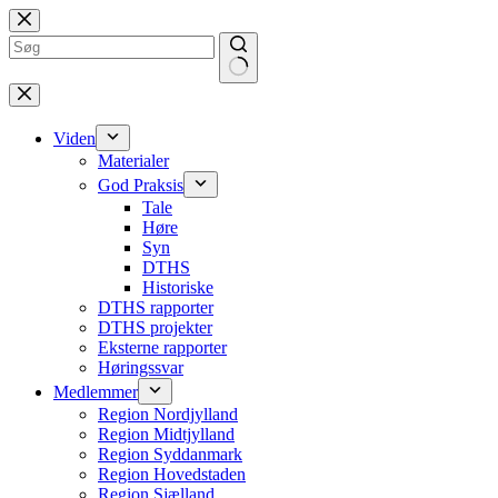
Spring
til
indhold
på
Ingen
siden
resultater
Viden
Materialer
God Praksis
Tale
Høre
Syn
DTHS
Historiske
DTHS rapporter
DTHS projekter
Eksterne rapporter
Høringssvar
Medlemmer
Region Nordjylland
Region Midtjylland
Region Syddanmark
Region Hovedstaden
Region Sjælland