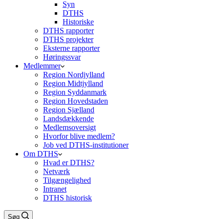
Syn
DTHS
Historiske
DTHS rapporter
DTHS projekter
Eksterne rapporter
Høringssvar
Medlemmer
Region Nordjylland
Region Midtjylland
Region Syddanmark
Region Hovedstaden
Region Sjælland
Landsdækkende
Medlemsoversigt
Hvorfor blive medlem?
Job ved DTHS-institutioner
Om DTHS
Hvad er DTHS?
Netværk
Tilgængelighed
Intranet
DTHS historisk
Søg