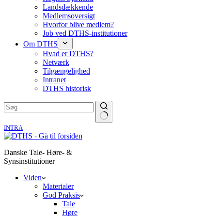
Landsdækkende
Medlemsoversigt
Hvorfor blive medlem?
Job ved DTHS-institutioner
Om DTHS
Hvad er DTHS?
Netværk
Tilgængelighed
Intranet
DTHS historisk
INTRA
Danske Tale- Høre- &
Synsinstitutioner
Viden
Materialer
God Praksis
Tale
Høre